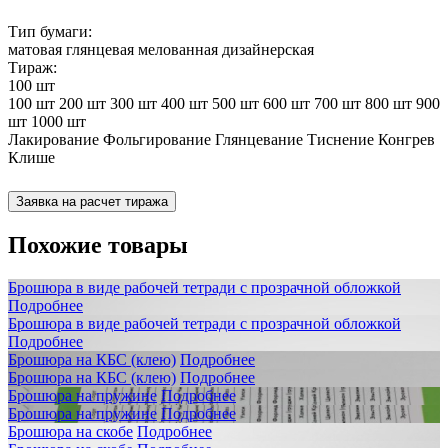
Тип бумаги:
матовая
глянцевая
мелованная
дизайнерская
Тираж:
100 шт
100 шт
200 шт
300 шт
400 шт
500 шт
600 шт
700 шт
800 шт
900
шт
1000 шт
Лакирование
Фольгирование
Глянцевание
Тиснение
Конгрев
Клише
Заявка на расчет тиража
Похожие товары
Брошюра в виде рабочей тетради с прозрачной обложкой
Подробнее
Брошюра в виде рабочей тетради с прозрачной обложкой
Подробнее
Брошюра на КБС (клею)
Подробнее
Брошюра на КБС (клею)
Подробнее
Брошюра на пружине
Подробнее
Брошюра на пружине
Подробнее
Брошюра на скобе
Подробнее